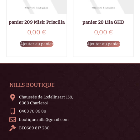
panier 209 Misir Priscilla
panier 20 Lila GHD
0,00
€
0,00
€
Ajouter au panier
Ajouter au panier
NILLS BOUTIQUE
Chaussée de Lodelinsart 158,
6060 Charleroi
0483 70 86 88
boutique.nills@gmail.com
BE0689 817 280