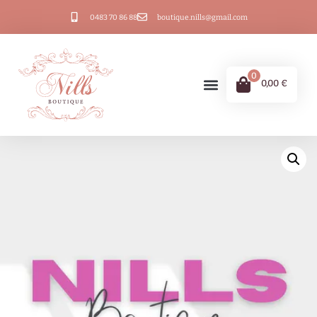
0483 70 86 88
boutique.nills@gmail.com
0
0,00
€