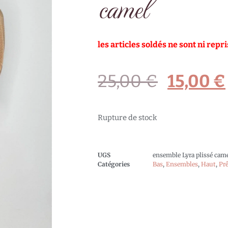
camel
les articles soldés ne sont ni repr
25,00
€
15,00
€
Rupture de stock
UGS
ensemble Lyra plissé cam
Catégories
Bas
,
Ensembles
,
Haut
,
Prê