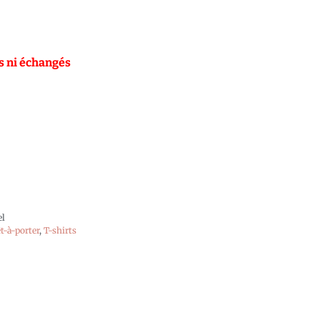
is ni échangés
el
t-à-porter
,
T-shirts