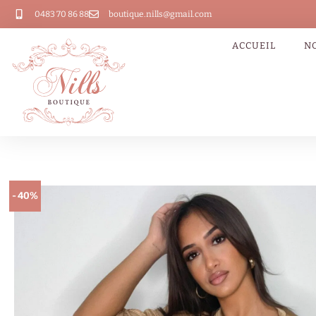
0483 70 86 88
boutique.nills@gmail.com
ACCUEIL
N
- 40%