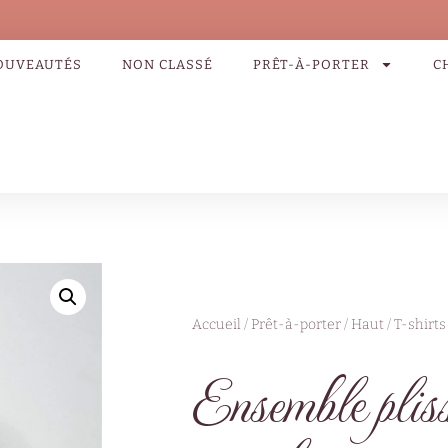
OUVEAUTÉS
NON CLASSÉ
PRÊT-À-PORTER
C
Accueil
/
Prêt-à-porter
/
Haut
/
T-shirts
Ensemble pli