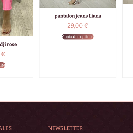
pantalon jeans Liana
29,00
€
Choix des options
dji rose
0
€
uite
ALES
NEWSLETTER