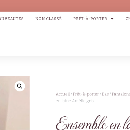
OUVEAUTÉS
NON CLASSÉ
PRÊT-À-PORTER
C
Accueil
/
Prêt-à-porter
/
Bas
/
Pantalons
en laine Amélie gris
Ensemble en l