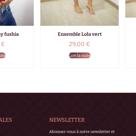
y fushia
Ensemble Lola vert
0
€
29,00
€
uite
Lire la suite
ALES
NEWSLETTER
Abonnez-vous à notre newsletter et