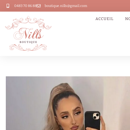
0483 70 86 88
boutique.nills@gmail.com
ACCUEIL
N