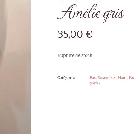
Amélie gris
35,00
€
Rupture de stock
Catégories
Bas
,
Ensembles
,
Haut
,
Pan
porter