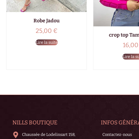
Robe Jadou
25,00
€
crop top Tam
Lire la suite
16,0
Lire la s
NILLS BOUTIQUE
INFOS GÉNÉR
Chaussée de Lodelinsart 158,
Contactez-nous