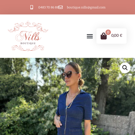
0483 70 86 88
boutique.nills@gmail.com
0
0,00
€