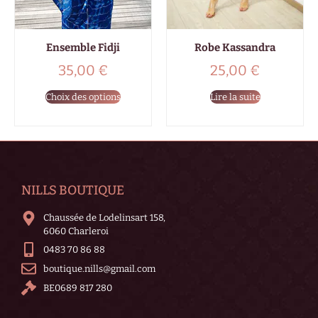
Ensemble Fidji
Robe Kassandra
35,00
€
25,00
€
Choix des options
Lire la suite
NILLS BOUTIQUE
Chaussée de Lodelinsart 158,
6060 Charleroi
0483 70 86 88
boutique.nills@gmail.com
BE0689 817 280