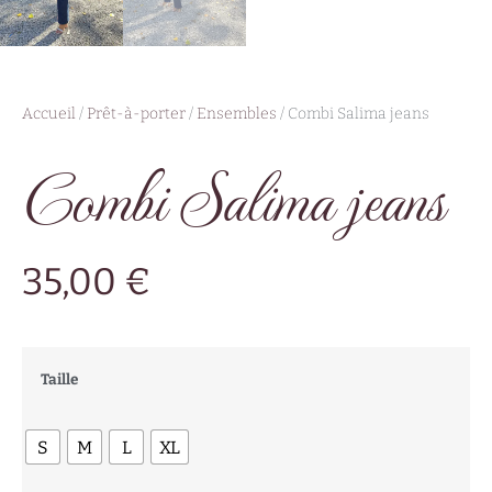
Accueil
/
Prêt-à-porter
/
Ensembles
/ Combi Salima jeans
Combi Salima jeans
35,00
€
Taille
S
M
L
XL