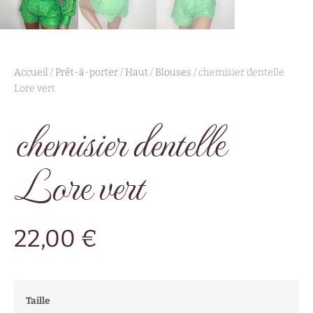
Accueil
/
Prêt-à-porter
/
Haut
/
Blouses
/ chemisier dentelle
Lore vert
chemisier dentelle
Lore vert
22,00
€
Taille