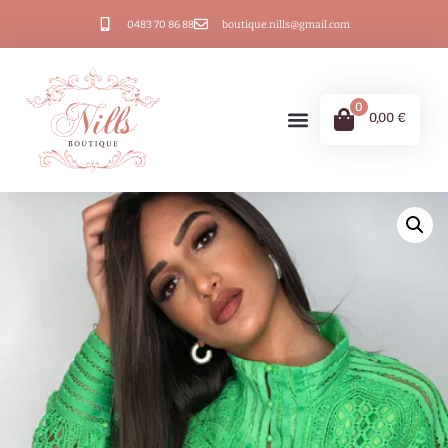
0483 70 86 88
boutique.nills@gmail.com
0
0,00
€