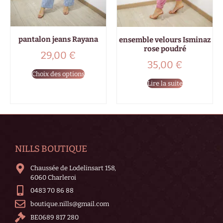
pantalon jeans Rayana
ensemble velours Isminaz
rose poudré
29,00
€
35,00
€
Choix des options
Lire la suite
NILLS BOUTIQUE
Chaussée de Lodelinsart 158,
6060 Charleroi
0483 70 86 88
boutique.nills@gmail.com
BE0689 817 280