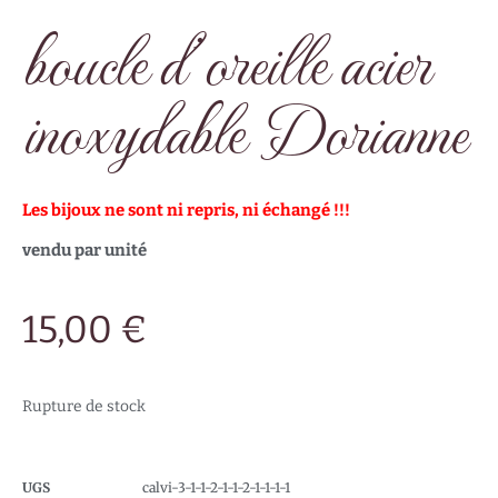
boucle d’oreille acier
inoxydable Dorianne
Les bijoux ne sont ni repris, ni échangé !!!
vendu par unité
15,00
€
Rupture de stock
UGS
calvi-3-1-1-2-1-1-2-1-1-1-1