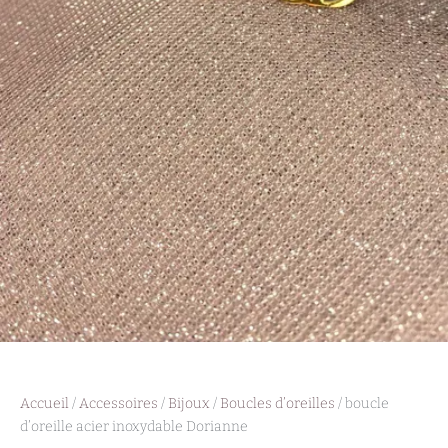
Accueil
/
Accessoires
/
Bijoux
/
Boucles d’oreilles
/ boucle
d’oreille acier inoxydable Dorianne