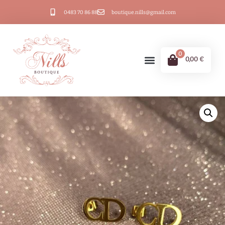
0483 70 86 88
boutique.nills@gmail.com
0
0,00
€